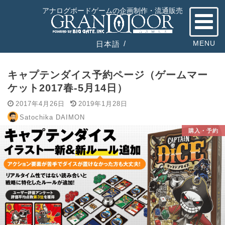
HOME
購入・予約
アナログボードゲームの企画制作・流通販売
MENU
日本語
キャプテンダイス予約ページ（ゲームマー
ケット2017春-5月14日）
2017年4月26日
2019年1月28日
Satochika DAIMON
購入・予約