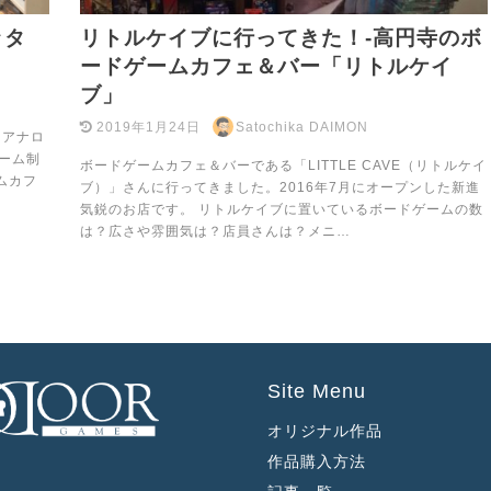
ッタ
リトルケイブに行ってきた！-高円寺のボ
ードゲームカフェ＆バー「リトルケイ
ブ」
2019年1月24日
Satochika DAIMON
！ アナロ
ゲーム制
ボードゲームカフェ＆バーである「LITTLE CAVE（リトルケイ
ムカフ
ブ）」さんに行ってきました。2016年7月にオープンした新進
気鋭のお店です。 リトルケイブに置いているボードゲームの数
は？広さや雰囲気は？店員さんは？メニ…
Site Menu
オリジナル作品
作品購入方法