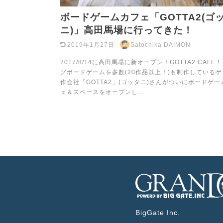
ボードゲームカフェ「GOTTA2(ゴ
ニ)」高田馬場に行ってきた！
2019年1月27日
Satochika DAIMON
2017/8/14に高田馬場に新オープン！GOTTA2 CAFE
グボードゲームを多数(20作品以上！)も制作している
作会社「GOTTA2」(ゴッタニ)さんがついにボードゲー
ェ＆スペースをオープンし…
BigGate Inc.