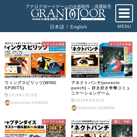
HOME
投稿
アナログボードゲームの企画制作・流通販売
MENU
日本語
English
オリジナル作品
オリジナル作品
ウィングスピリッツ(WING
アネクトパンチ(annecto
SPIRITS)
punch) – 好き好き争奪コミュ
ニケーションゲーム
2019年2月18日
2019年3月22日
Satochika DAIMON
Satochika DAIMON
オリジナル作品
購入・予約