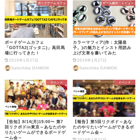
ボードゲームカフェ
ゲーム紹介・レビュー
ボードゲームカフェ
カラーマフィア(作：太陽皇
「GOTTA2(ゴッタニ)」高田馬
子。)の魅力とインスト用読み
場に行ってきた！
上げ文章を書いてみた
2019年1月27日
2019年1月27日
Satochika DAIMON
Satochika DAIMON
イベント
イベント
【告知】8/14(月)19:00〜 第7
【報告】第5回リクボド～あな
回リクボドin東京～あなたのや
たのやりたいゲームができるボ
りたいゲームができるボードゲ
ードゲーム会～
ーム会～
2019年1月27日